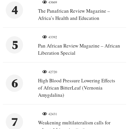
43669
4
The Panafrican Review Magazine –
Africa’s Health and Education
43392
5
Pan African Review Magazine – African
Liberation Special
42720
6
High Blood Pressure Lowering Effects
of African BitterLeaf (Vernonia
Amygdalina)
42431
7
Weakening multilateralism calls for