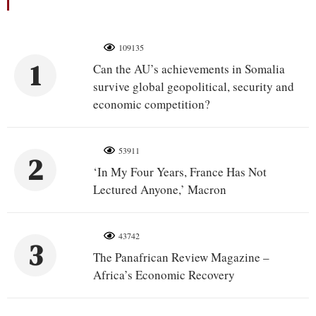
109135
1
Can the AU’s achievements in Somalia
survive global geopolitical, security and
economic competition?
53911
2
‘In My Four Years, France Has Not
Lectured Anyone,’ Macron
43742
3
The Panafrican Review Magazine –
Africa’s Economic Recovery