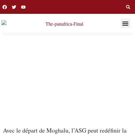
THIS WEE
LONG R
LA REVUE
Avec le départ de Moghalu, l’ASG peut redéfinir la