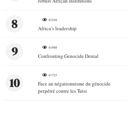
robust African institutions
8
42104
Africa’s leadership
9
41988
Confronting Genocide Denial
41725
10
Face au négationnisme du génocide
perpétré contre les Tutsi