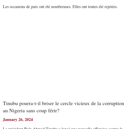
Les occasions de paix ont été nombreuses. Elles ont toutes été rejetées.
Read More
Tinubu pourra-t-il briser le cercle vicieux de la corruption
au Nigeria sans coup férir?
January 26, 2024
Le président Bola Ahmed Tinubu a lancé une nouvelle offensive contre la