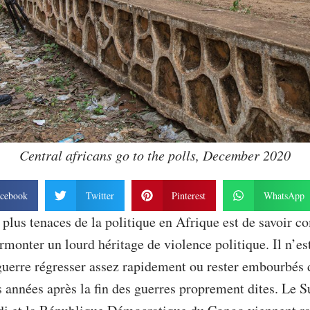
Central africans go to the polls, December 2020
cebook
Twitter
Pinterest
WhatsApp
 plus tenaces de la politique en Afrique est de savoir c
rmonter un lourd héritage de violence politique. Il n’est
guerre régresser assez rapidement ou rester embourbés d
es années après la fin des guerres proprement dites. Le 