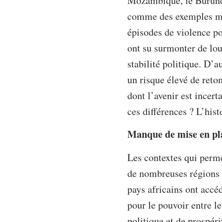
Mozambique, le Burundi
comme des exemples marq
épisodes de violence po
ont su surmonter de lou
stabilité politique. D’
un risque élevé de ret
dont l’avenir est incer
ces différences ? L’hist
Manque de mise en pla
Les contextes qui permet
de nombreuses régions d
pays africains ont accé
pour le pouvoir entre le
politique et de prospér