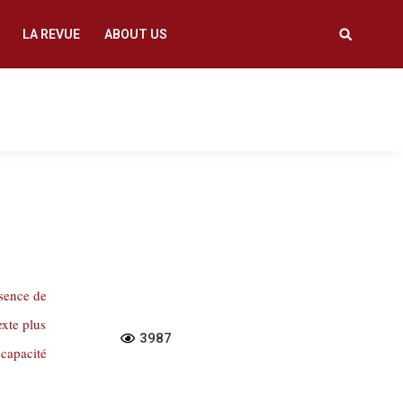
LA REVUE
ABOUT US
bsence de
exte plus
3987
 capacité