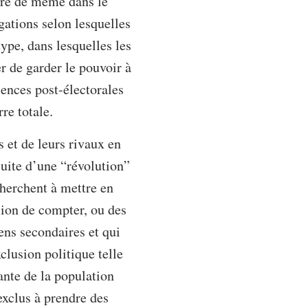
aire de même dans le
gations selon lesquelles
type, dans lesquelles les
r de garder le pouvoir à
lences post-électorales
re totale.
 et de leurs rivaux en
suite d’une “révolution”
cherchent à mettre en
sion de compter, ou des
ens secondaires et qui
clusion politique telle
ante de la population
exclus à prendre des