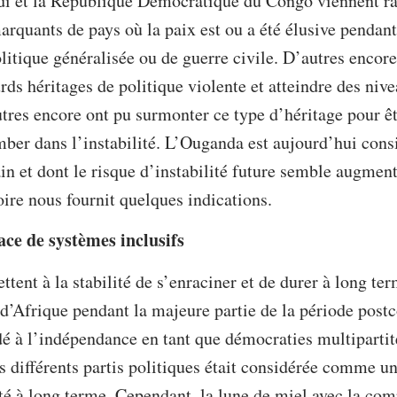
 et la République Démocratique du Congo viennent rap
uants de pays où la paix est ou a été élusive pendant 
litique généralisée ou de guerre civile. D’autres enco
rds héritages de politique violente et atteindre des ni
autres encore ont pu surmonter ce type d’héritage pour ê
omber dans l’instabilité. L’Ouganda est aujourd’hui co
tain et dont le risque d’instabilité future semble augm
oire nous fournit quelques indications.
ce de systèmes inclusifs
tent à la stabilité de s’enraciner et de durer à long te
’Afrique pendant la majeure partie de la période postc
dé à l’indépendance en tant que démocraties multiparti
s différents partis politiques était considérée comme un
ité à long terme. Cependant, la lune de miel avec la com