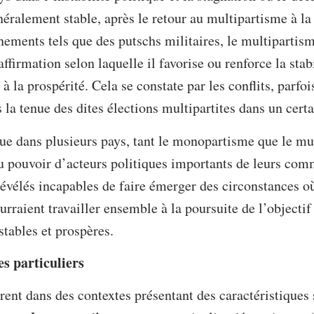
néralement stable, après le retour au multipartisme à la
nements tels que des putschs militaires, le multipartism
ffirmation selon laquelle il favorise ou renforce la stabi
à la prospérité. Cela se constate par les conflits, parfoi
s la tenue des dites élections multipartites dans un cer
 que dans plusieurs pays, tant le monopartisme que le mu
du pouvoir d’acteurs politiques importants de leurs co
évélés incapables de faire émerger des circonstances o
ourraient travailler ensemble à la poursuite de l’object
stables et prospères.
s particuliers
nt dans des contextes présentant des caractéristiques 