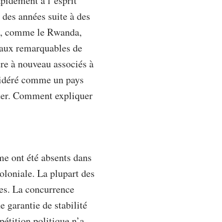
idement à l’esprit
des années suite à des
re, comme le Rwanda,
veaux remarquables de
tre à nouveau associés à
nsidéré comme un pays
enter. Comment expliquer
rme ont été absents dans
oloniale. La plupart des
tes. La concurrence
e garantie de stabilité
pétition politique n’a