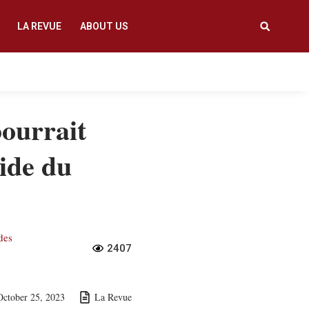
LA REVUE
ABOUT US
pourrait
ide du
 des
2407
October 25, 2023
La Revue