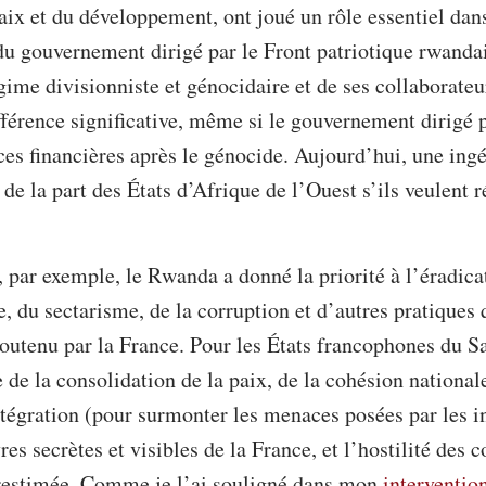
aix et du développement, ont joué un rôle essentiel dans
du gouvernement dirigé par le Front patriotique rwanda
égime divisionniste et génocidaire et de ses collaborate
ifférence significative, même si le gouvernement dirigé 
es financières après le génocide. Aujourd’hui, une ingé
 de la part des États d’Afrique de l’Ouest s’ils veulent r
, par exemple, le Rwanda a donné la priorité à l’éradica
, du sectarisme, de la corruption et d’autres pratiques 
outenu par la France. Pour les États francophones du Sa
 de la consolidation de la paix, de la cohésion nationale
intégration (pour surmonter les menaces posées par les in
s secrètes et visibles de la France, et l’hostilité des c
urestimée. Comme je l’ai souligné dans mon
interventio