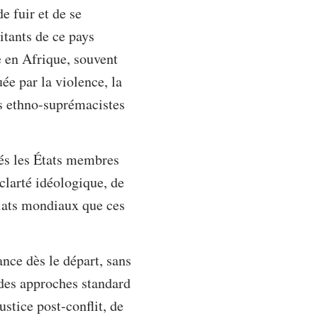
e fuir et de se
itants de ce pays
e en Afrique, souvent
e par la violence, la
es ethno-suprémacistes
és les États membres
 clarté idéologique, de
riats mondiaux que ces
nce dès le départ, sans
 des approches standard
stice post-conflit, de